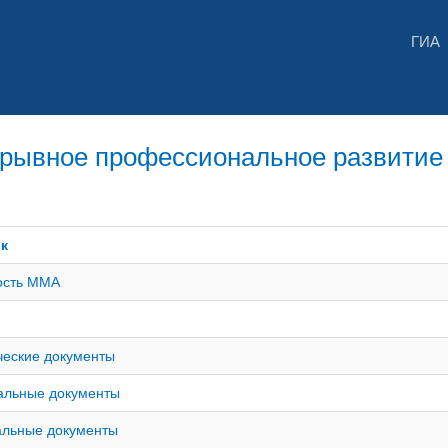
ГИА
рывное профессиональное развитие 
ок
ость ММА
ческие документы
альные документы
альные документы