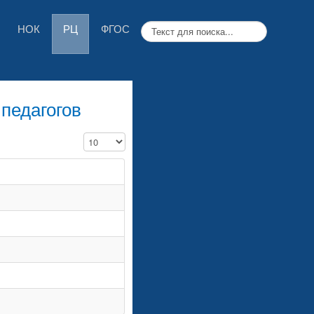
НОК
РЦ
ФГОС
педагогов
Кол-во строк: