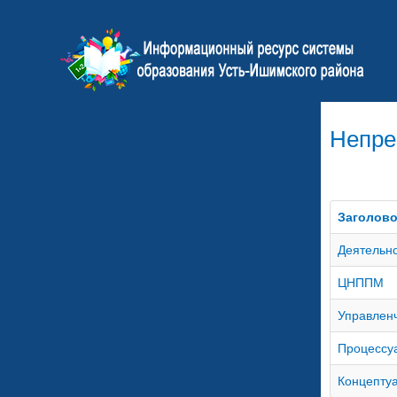
Непре
Заголов
Деятельн
ЦНППМ
Управлен
Процессу
Концепту