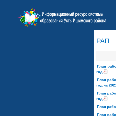
РАП
План рабо
год
План рабо
год на 202
План рабо
год
План рабо
План рабо